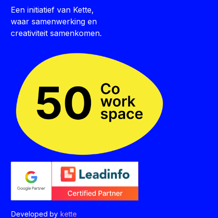
Een initiatief van Kette,
waar samenwerking en
creativiteit samenkomen.
Developed by
kette