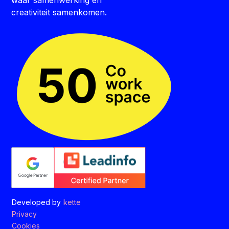
waar samenwerking en
creativiteit samenkomen.
Developed by
kette
Privacy
Cookies