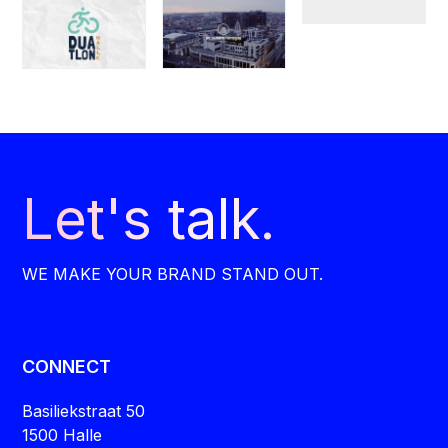
Let's talk.
WE MAKE YOUR BRAND STAND OUT.
CONNECT
Basiliekstraat 50
1500 Halle