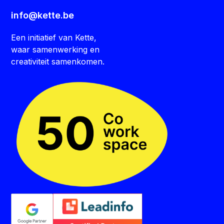
info@kette.be
Een initiatief van Kette,
waar samenwerking en
creativiteit samenkomen.