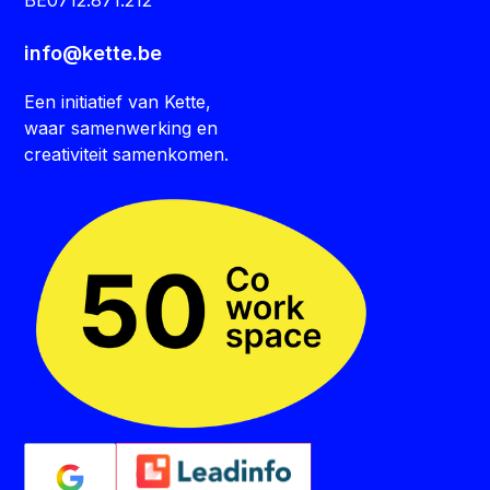
info@kette.be
Een initiatief van Kette,
waar samenwerking en
creativiteit samenkomen.